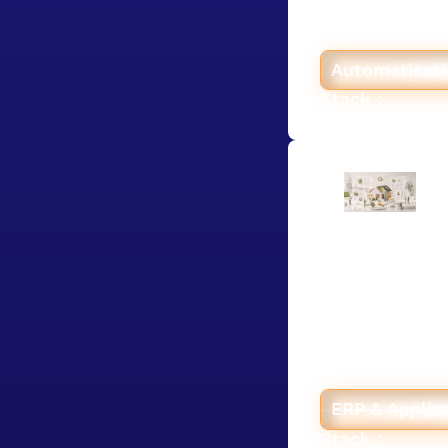
à un agent IA s
humaine ligne p
Automatisati
Stack :
Homélior
collaborat
Pour Homélior, 
énergétique, H
Airtable + Soft
conformité à la
intégré.
ERP & Applic
Stack :