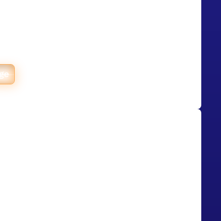
éveloppé un dashboard de pilotage
réunit production, stocks et finance,
es rafraîchies en continu et chaque
e jusqu'au dossier. Un dashboard as
rès avoir écarté les outils de BI
s trop rigides.
age
divise par 20 le temps de
ment entre quittances et
 avec un agent IA
t de courtage en assurance,
ivisé par 20 le temps de
entre quittances et virements grâce