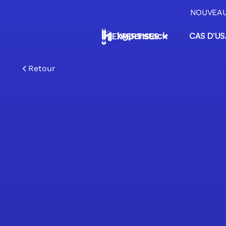
NOUVEAU 
CAS D'U
EXPERTISES
ERP & Applications métiers
ERP sur mesure No-Code, applications
Retour
métiers et migration Excel pour PME
Automatisation & Agents IA
Automatisez vos tâches répétitives et
déployez des agents IA intégrés à vos outi
Data & Pilotage opérationne
Centralisez, orchestrez et exploitez vos
données pour piloter votre activité
Transition IA & Conseil
Conseil, diagnostic et formation pour réuss
votre transition vers l'IA