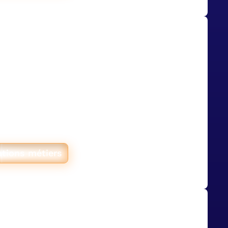
barque 25 collaborateurs
P commercial sur mesure
 régie data du groupe Mulliez,
onstruit un ERP commercial sur
able : interface Glide, calcul
s frais retail media, connexion
pot.
ations métiers