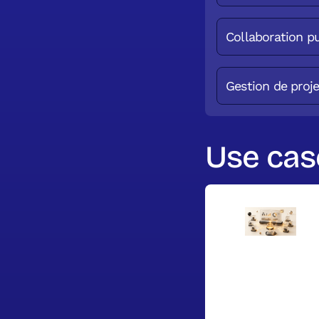
Collaboration p
Gestion de proje
Use case
Homélior p
temps rée
mesure
Pour Homélior,