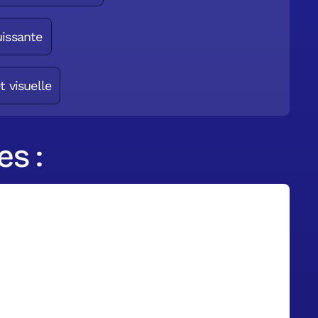
uissante
t visuelle
s :
ilote son activité en
l sur un dashboard sur
 acteur de la rénovation énergétique,