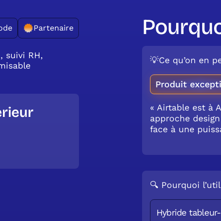
Pourquo
ode
Partenaire
, suivi RH,
💡Ce qu’on en pe
omisable
Produit except
« Airtable est à 
rieur
approche design et
face à une puiss
🔍 Pourquoi l’util
Hybride tableur