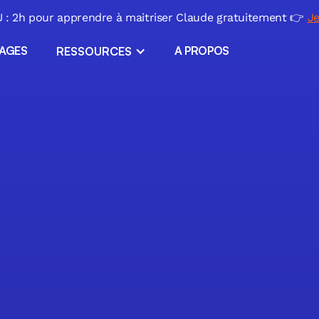
: 2h pour apprendre à maitriser Claude gratuitement 👉
Je
SAGES
A PROPOS
RESSOURCES
ERP sur mesure
Applications métiers
ls
l
Migration Excel
ir