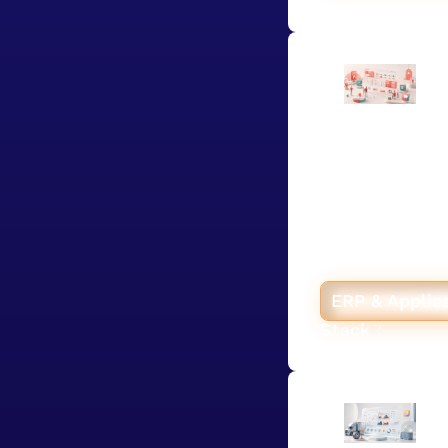
Valiuz em
sur un ER
Pour Valiuz, la
Hyperstack a c
mesure sur Airt
automatique de
Sellsy et HubS
ERP & Applic
Stack :