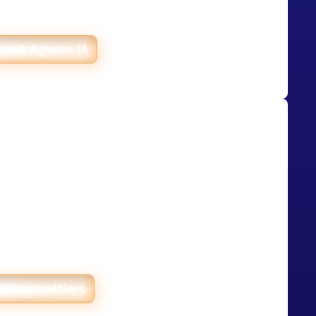
ur Airtable et n8n, avec validation
ar ligne en un clic.
on & Agents IA
 embarque 40
eurs sur Airtable
acteur français de la rénovation
yperstack a construit une plateforme
r qui fédère 40 collaborateurs de la
 finance, avec un portail partenaires
ations métiers