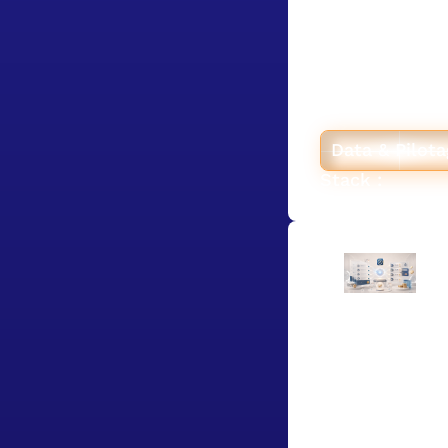
Hyperstack a d
sur mesure qui 
avec des donné
chiffre traçabl
code, choisi ap
classiques jugé
Data & Pilot
Stack :
Dargency 
rapproche
virements
Pour un cabine
Hyperstack a d
rapprochement 