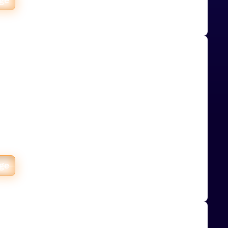
ue dermocosmétique
n e-commerce avec un
 Shopify avancé
ue dermocosmétique multi-marchés,
onstruit un reporting Shopify avancé
analyse par produit, LTV et cohortes.
age