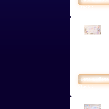
Stack :
Une marq
pilote so
dashboard
Pour une marq
Hyperstack a c
: CA net réel, 
Data & Pilot
Stack :