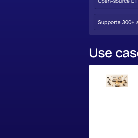
Open-source ET
Supporte 300+ 
Use case
Homélior p
temps rée
mesure
Pour Homélior,
Hyperstack a d
sur mesure qui 