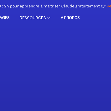
: 2h pour apprendre à maitriser Claude gratuitement 👉
Je
SAGES
A PROPOS
RESSOURCES
ERP sur mesure
Applications métiers
ls
l
Migration Excel
ir