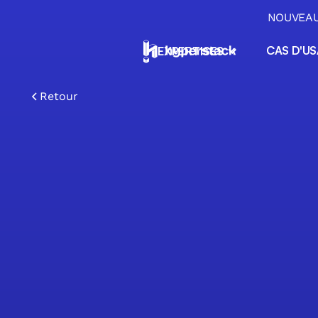
NOUVEAU 
CAS D'U
EXPERTISES
ERP & Applications métiers
ERP sur mesure No-Code, applications
Retour
métiers et migration Excel pour PME
Automatisation & Agents IA
Automatisez vos tâches répétitives et
déployez des agents IA intégrés à vos outi
Data & Pilotage opérationne
Centralisez, orchestrez et exploitez vos
données pour piloter votre activité
Transition IA & Conseil
Conseil, diagnostic et formation pour réuss
votre transition vers l'IA