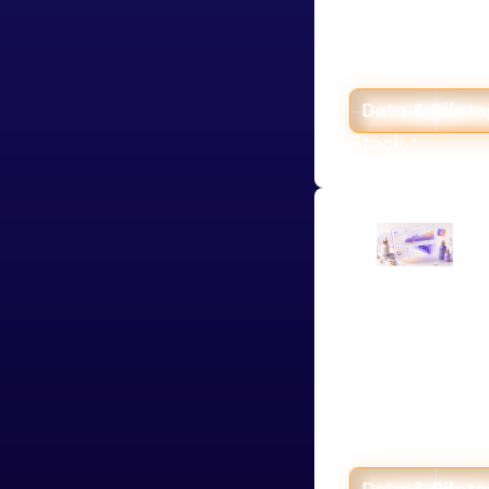
avec des donné
chiffre traçabl
code, choisi ap
classiques jugé
Data & Pilot
Stack :
SVR récon
Shopify d
flux auto
Pour SVR, labo
Hyperstack a d
000+ commande
détecte les éca
Data & Pilot