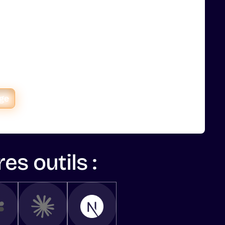
ia centralise 12 régies en
ashboard
nce média indépendante de France,
entralisé les données de 12
blicitaires dans un seul tableau de
par 3 le temps de reporting.
age
es outils :