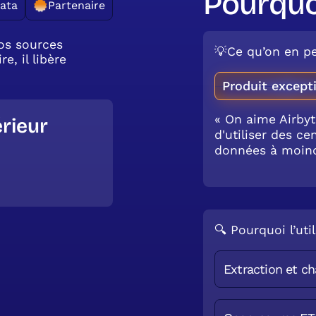
Pourquo
ata
Partenaire
vos sources
💡Ce qu’on en pe
, il libère
Produit except
« On aime Airby
rieur
d'utiliser des c
données à moind
🔍 Pourquoi l’util
Extraction et c