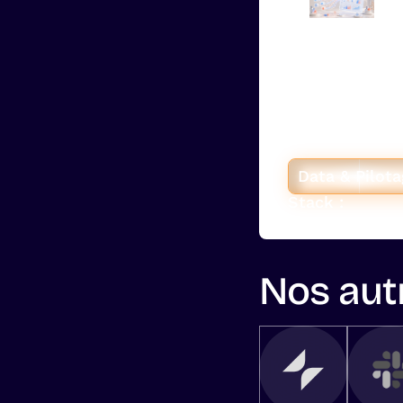
Values Med
un seul d
Pour la 2e age
Hyperstack a c
plateformes pu
bord et divisé 
Data & Pilot
Stack :
Nos autr