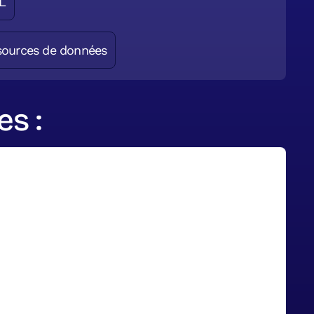
L
sources de données
s :
ilote son activité en
l sur un dashboard sur
 acteur de la rénovation énergétique,
éveloppé un dashboard de pilotage
réunit production, stocks et finance,