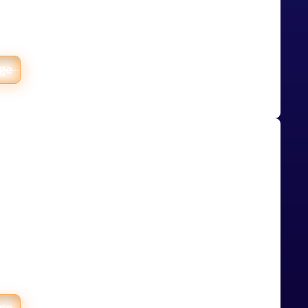
es rafraîchies en continu et chaque
e jusqu'au dossier. Un dashboard as
rès avoir écarté les outils de BI
s trop rigides.
age
cilie 45 000 commandes
ans Sage X3 grâce à un
matisé
ratoire dermocosmétique,
éployé un pipeline qui intègre 45
s Shopify dans l'ERP Sage X3 et
rts.
age