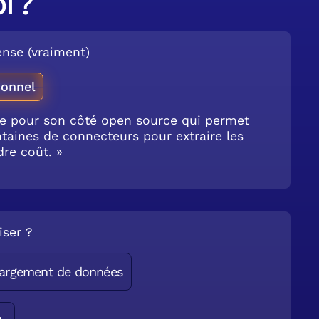
i ?
nse (vraiment)
ionnel
te pour son côté open source qui permet
entaines de connecteurs pour extraire les
re coût. »
iser ?
hargement de données