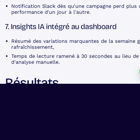
Notification Slack dès qu'une campagne perd plus
performance d'un jour à l'autre.
7. Insights IA intégré au dashboard
Résumé des variations marquantes de la semaine 
rafraîchissement,
Fermer
Ou
Temps de lecture ramené à 30 secondes au lieu de
d'analyse manuelle.
Résultats
Temps de reporting divisé par 3
: les équipes se co
l'analyse, plus sur la consolidation
Centralisation des métriques de performance
entre
plateformes
12 plateformes publicitaires
centralisées dans un s
données