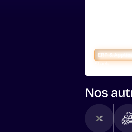
Valiuz em
sur un ER
Pour Valiuz, la
Hyperstack a c
mesure sur Airt
automatique de
Sellsy et HubS
ERP & Applic
Stack :
Nos autr