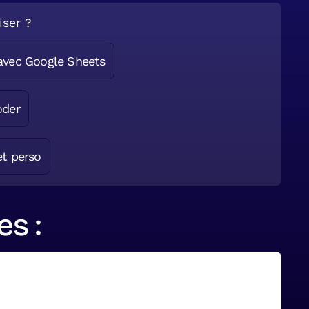
iser ?
avec Google Sheets
oder
et perso
s :