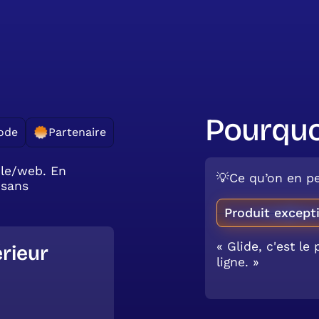
Pourquo
ode
Partenaire
ile/web. En
💡Ce qu’on en pe
 sans
Produit except
« Glide, c'est le
rieur
ligne. »