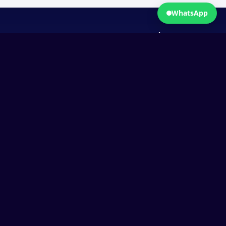
WhatsApp
Solutions
Ressources
À propos
ERP & Applications métiers
Cas clients
A propos
Automatisations & Agents IA
Blog
Contact
Data & Pilotage opérationnel
Outils
Nous rejoindre
Transition IA & Conseil
Agence No Code
Agence Data