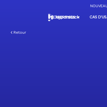
NOUVEAU 
CAS D'U
EXPERTISES
ERP & Applications métiers
ERP sur mesure No-Code, applications
Retour
métiers et migration Excel pour PME
Automatisation & Agents IA
Automatisez vos tâches répétitives et
déployez des agents IA intégrés à vos outi
Data & Pilotage opérationne
Centralisez, orchestrez et exploitez vos
données pour piloter votre activité
Transition IA & Conseil
Conseil, diagnostic et formation pour réuss
votre transition vers l'IA