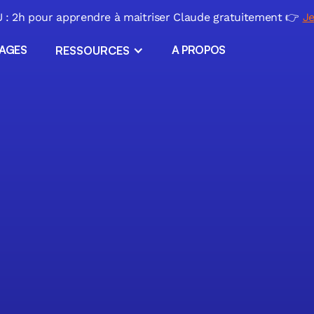
: 2h pour apprendre à maitriser Claude gratuitement 👉
Je
SAGES
A PROPOS
RESSOURCES
ERP sur mesure
Applications métiers
ls
l
Migration Excel
ir