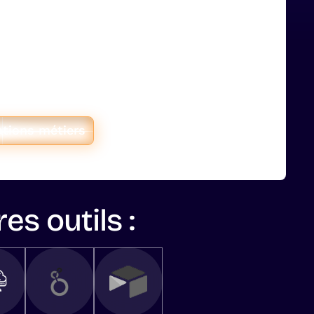
barque 25 collaborateurs
P commercial sur mesure
 régie data du groupe Mulliez,
onstruit un ERP commercial sur
able : interface Glide, calcul
s frais retail media, connexion
pot.
ations métiers
es outils :