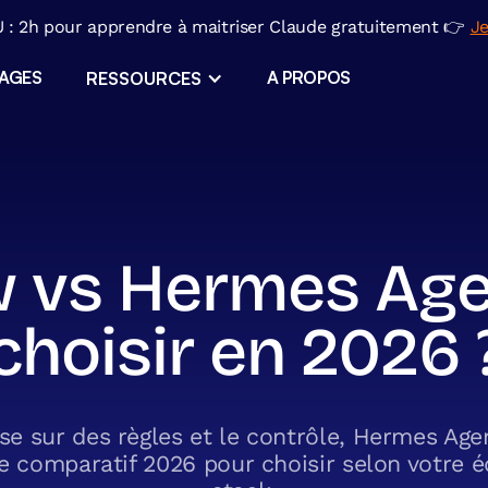
: 2h pour apprendre à maitriser Claude gratuitement 👉
Je
SAGES
A PROPOS
RESSOURCES
ERP sur mesure
Applications métiers
ls
vs Hermes Agen
l
Migration Excel
choisir en 2026 
ir
e sur des règles et le contrôle, Hermes Age
e comparatif 2026 pour choisir selon votre é