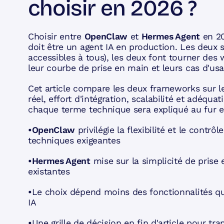
choisir en 2026 ?
Choisir entre
OpenClaw
et
Hermes Agent
en 20
doit être un agent IA en production. Les deux s
accessibles à tous), les deux font tourner des
leur courbe de prise en main et leurs cas d'u
Cet article compare les deux frameworks sur l
réel, effort d'intégration, scalabilité et adéqua
chaque terme technique sera expliqué au fur e
•OpenClaw
privilégie la flexibilité et le contr
techniques exigeantes
•Hermes Agent
mise sur la simplicité de prise 
existantes
•
Le choix dépend moins des fonctionnalités que
IA
•
Une grille de décision en fin d'article pour tr