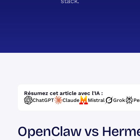
stack.
Résumez cet article avec l'IA :
ChatGPT
Claude
Mistral
Grok
Pe
OpenClaw vs Hermes