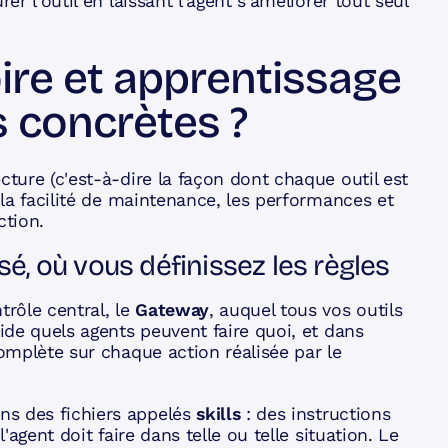
er l'outil en laissant l'agent s'améliorer tout seul
ire et apprentissage
s concrètes ?
cture (c'est-à-dire la façon dont chaque outil est
r la facilité de maintenance, les performances et
ction.
é, où vous définissez les règles
rôle central, le
Gateway
, auquel tous vos outils
cide quels agents peuvent faire quoi, et dans
complète sur chaque action réalisée par le
ns des fichiers appelés
skills
: des instructions
'agent doit faire dans telle ou telle situation. Le