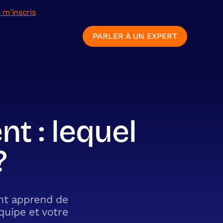
 m'inscris
PARLER À UN EXPERT
t : lequel
?
nt apprend de
quipe et votre