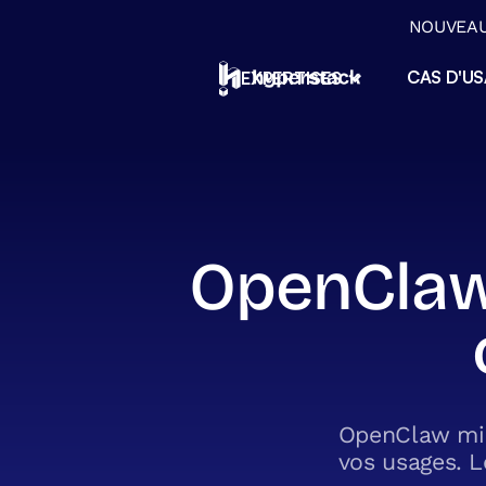
NOUVEAU 
CAS D'U
EXPERTISES
ERP & Applications métiers
ERP sur mesure No-Code, applications
métiers et migration Excel pour PME
Automatisation & Agents IA
Automatisez vos tâches répétitives et
déployez des agents IA intégrés à vos outi
OpenClaw 
Data & Pilotage opérationne
Centralisez, orchestrez et exploitez vos
données pour piloter votre activité
Transition IA & Conseil
Conseil, diagnostic et formation pour réuss
votre transition vers l'IA
OpenClaw mis
vos usages. L