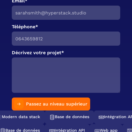
Email*
Téléphone*
Décrivez votre projet*
Passez au niveau supérieur
Modern data stack
Base de données
Intégration AP
Base de données
Intégration API
Web app