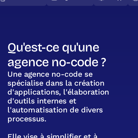
Qu'est-ce qu'une
agence no-code ?
U
n
e
a
g
e
n
c
e
n
o
-
c
o
d
e
s
e
s
p
é
c
i
a
l
i
s
e
d
a
n
s
l
a
c
r
é
a
t
i
o
n
d
'
a
p
p
l
i
c
a
t
i
o
n
s
,
l
'
é
l
a
b
o
r
a
t
i
o
n
d
'
o
u
t
i
l
s
i
n
t
e
r
n
e
s
e
t
l
'
a
u
t
o
m
a
t
i
s
a
t
i
o
n
d
e
d
i
v
e
r
s
p
r
o
c
e
s
s
u
s
.
E
l
l
e
v
i
s
e
à
s
i
m
p
l
i
f
i
e
r
e
t
à