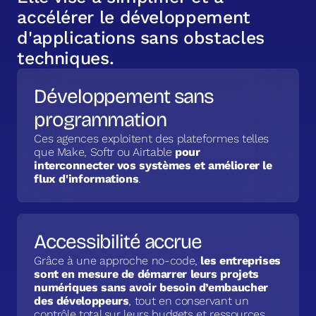
a
c
c
é
l
é
r
e
r
l
e
d
é
v
e
l
o
p
p
e
m
e
n
t
d
'
a
p
p
l
i
c
a
t
i
o
n
s
s
a
n
s
o
b
s
t
a
c
l
e
s
t
e
c
h
n
i
q
u
e
s
.
Développement sans
programmation
Ces agences exploitent des plateformes telles
que Make, Softr ou Airtable
pour
interconnecter vos systèmes et améliorer le
flux d'informations
.
Accessibilité accrue
Grâce à une approche no-code,
les entreprises
sont en mesure de démarrer leurs projets
numériques sans avoir besoin d’embaucher
des développeurs
, tout en conservant un
contrôle total sur leurs budgets et ressources.