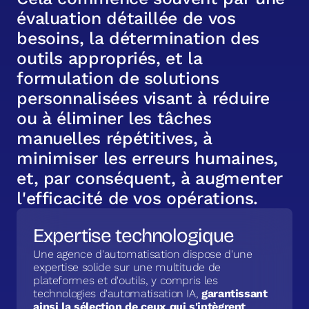
é
v
a
l
u
a
t
i
o
n
d
é
t
a
i
l
l
é
e
d
e
v
o
s
b
e
s
o
i
n
s
,
l
a
d
é
t
e
r
m
i
n
a
t
i
o
n
d
e
s
o
u
t
i
l
s
a
p
p
r
o
p
r
i
é
s
,
e
t
l
a
f
o
r
m
u
l
a
t
i
o
n
d
e
s
o
l
u
t
i
o
n
s
p
e
r
s
o
n
n
a
l
i
s
é
e
s
v
i
s
a
n
t
à
r
é
d
u
i
r
e
o
u
à
é
l
i
m
i
n
e
r
l
e
s
t
â
c
h
e
s
m
a
n
u
e
l
l
e
s
r
é
p
é
t
i
t
i
v
e
s
,
à
m
i
n
i
m
i
s
e
r
l
e
s
e
r
r
e
u
r
s
h
u
m
a
i
n
e
s
,
e
t
,
p
a
r
c
o
n
s
é
q
u
e
n
t
,
à
a
u
g
m
e
n
t
e
r
l
'
e
f
f
i
c
a
c
i
t
é
d
e
v
o
s
o
p
é
r
a
t
i
o
n
s
.
Expertise technologique
Une agence d'automatisation dispose d'une
expertise solide sur une multitude de
plateformes et d'outils, y compris les
technologies d'automatisation IA,
garantissant
ainsi la sélection de ceux qui s'intègrent