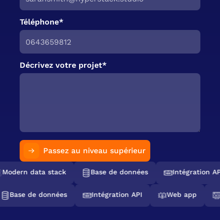
Téléphone*
Décrivez votre projet*
Passez au niveau supérieur
Modern data stack
Base de données
Intégration AP
Base de données
Intégration API
Web app