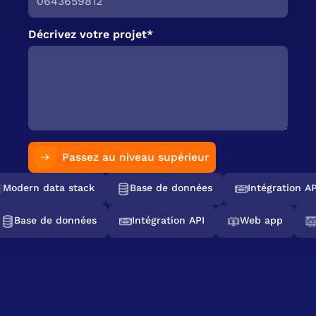
Décrivez votre projet*
Passez au niveau supérieur
Modern data stack
Base de données
Intégration API
Base de données
Intégration API
Web app