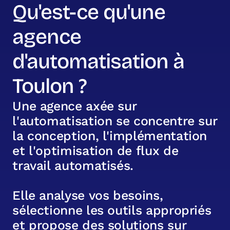
Qu'est-ce qu'une
agence
d'automatisation à
Toulon ?
U
n
e
a
g
e
n
c
e
a
x
é
e
s
u
r
l
'
a
u
t
o
m
a
t
i
s
a
t
i
o
n
s
e
c
o
n
c
e
n
t
r
e
s
u
r
l
a
c
o
n
c
e
p
t
i
o
n
,
l
'
i
m
p
l
é
m
e
n
t
a
t
i
o
n
e
t
l
'
o
p
t
i
m
i
s
a
t
i
o
n
d
e
f
l
u
x
d
e
t
r
a
v
a
i
l
a
u
t
o
m
a
t
i
s
é
s
.
E
l
l
e
a
n
a
l
y
s
e
v
o
s
b
e
s
o
i
n
s
,
s
é
l
e
c
t
i
o
n
n
e
l
e
s
o
u
t
i
l
s
a
p
p
r
o
p
r
i
é
s
e
t
p
r
o
p
o
s
e
d
e
s
s
o
l
u
t
i
o
n
s
s
u
r