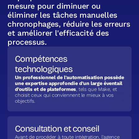
m
e
s
u
r
e
p
o
u
r
d
i
m
i
n
u
e
r
o
u
é
l
i
m
i
n
e
r
l
e
s
t
â
c
h
e
s
m
a
n
u
e
l
l
e
s
c
h
r
o
n
o
p
h
a
g
e
s
,
r
é
d
u
i
r
e
l
e
s
e
r
r
e
u
r
s
e
t
a
m
é
l
i
o
r
e
r
l
'
e
f
f
i
c
a
c
i
t
é
d
e
s
p
r
o
c
e
s
s
u
s
.
Compétences
technologiques
Un professionnel de l'automatisation possède
une expertise approfondie d'un large éventail
d'outils et de plateformes
, tels que Make, et
choisit ceux qui conviennent le mieux à vos
objectifs.
Consultation et conseil
Avant de procéder à toute intégration, l'agence