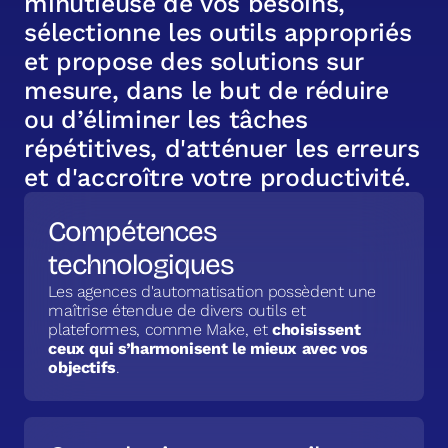
m
i
n
u
t
i
e
u
s
e
d
e
v
o
s
b
e
s
o
i
n
s
,
s
é
l
e
c
t
i
o
n
n
e
l
e
s
o
u
t
i
l
s
a
p
p
r
o
p
r
i
é
s
e
t
p
r
o
p
o
s
e
d
e
s
s
o
l
u
t
i
o
n
s
s
u
r
m
e
s
u
r
e
,
d
a
n
s
l
e
b
u
t
d
e
r
é
d
u
i
r
e
o
u
d
’
é
l
i
m
i
n
e
r
l
e
s
t
â
c
h
e
s
r
é
p
é
t
i
t
i
v
e
s
,
d
'
a
t
t
é
n
u
e
r
l
e
s
e
r
r
e
u
r
s
e
t
d
'
a
c
c
r
o
î
t
r
e
v
o
t
r
e
p
r
o
d
u
c
t
i
v
i
t
é
.
Compétences
technologiques
Les agences d'automatisation possèdent une
maîtrise étendue de divers outils et
plateformes, comme Make, et
choisissent
ceux qui s’harmonisent le mieux avec vos
objectifs
.