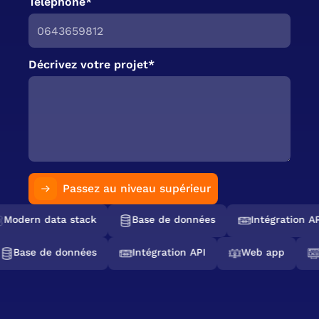
Téléphone*
Décrivez votre projet*
Passez au niveau supérieur
Modern data stack
Base de données
Intégration AP
Base de données
Intégration API
Web app