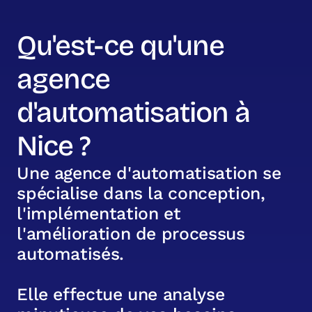
Qu'est-ce qu'une
agence
d'automatisation à
Nice ?
U
n
e
a
g
e
n
c
e
d
'
a
u
t
o
m
a
t
i
s
a
t
i
o
n
s
e
s
p
é
c
i
a
l
i
s
e
d
a
n
s
l
a
c
o
n
c
e
p
t
i
o
n
,
l
'
i
m
p
l
é
m
e
n
t
a
t
i
o
n
e
t
l
'
a
m
é
l
i
o
r
a
t
i
o
n
d
e
p
r
o
c
e
s
s
u
s
a
u
t
o
m
a
t
i
s
é
s
.
E
l
l
e
e
f
f
e
c
t
u
e
u
n
e
a
n
a
l
y
s
e