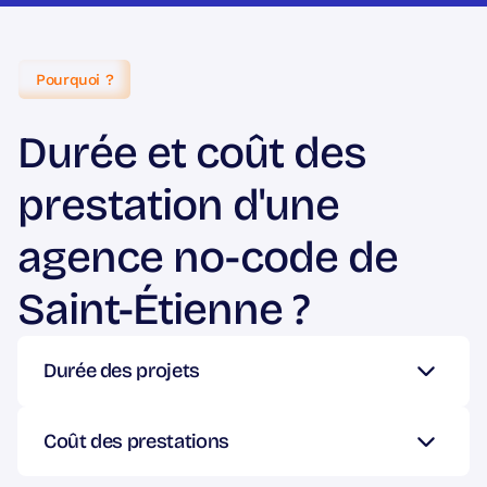
Pourquoi ?
Durée et coût des
prestation d'une
agence no-code de
Saint-Étienne ?
Durée des projets
Le temps nécessaire pour achever un projet
varie selon sa complexité et son envergure.
Plus
Coût des prestations
ces éléments sont importants, plus le temps
requis pour réaliser vos idées sera prolongé.
Les prix peuvent fluctuer en fonction de la