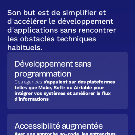
S
o
n
b
u
t
e
s
t
d
e
s
i
m
p
l
i
f
i
e
r
e
t
d
'
a
c
c
é
l
é
r
e
r
l
e
d
é
v
e
l
o
p
p
e
m
e
n
t
d
'
a
p
p
l
i
c
a
t
i
o
n
s
s
a
n
s
r
e
n
c
o
n
t
r
e
r
l
e
s
o
b
s
t
a
c
l
e
s
t
e
c
h
n
i
q
u
e
s
h
a
b
i
t
u
e
l
s
.
Développement sans
programmation
Ces agences
s'appuient sur des plateformes
telles que Make, Softr ou Airtable pour
intégrer vos systèmes et améliorer le flux
d'informations
.
Accessibilité augmentée
Avec une approche no-code, les entreprises