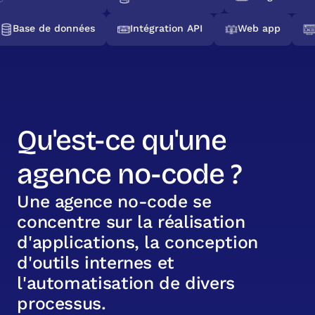
Base de données
Intégration API
Web app
Qu'est-ce qu'une
agence no-code ?
U
n
e
a
g
e
n
c
e
n
o
-
c
o
d
e
s
e
c
o
n
c
e
n
t
r
e
s
u
r
l
a
r
é
a
l
i
s
a
t
i
o
n
d
'
a
p
p
l
i
c
a
t
i
o
n
s
,
l
a
c
o
n
c
e
p
t
i
o
n
d
'
o
u
t
i
l
s
i
n
t
e
r
n
e
s
e
t
l
'
a
u
t
o
m
a
t
i
s
a
t
i
o
n
d
e
d
i
v
e
r
s
p
r
o
c
e
s
s
u
s
.