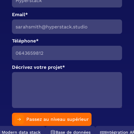
Email*
Téléphone*
Décrivez votre projet*
Passez au niveau supérieur
Modern data stack
Base de données
Intégration AP