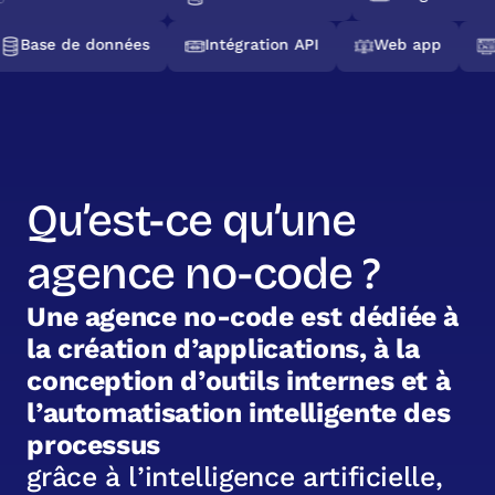
Base de données
Intégration API
Web app
Qu’est-ce qu’une
agence no-code ?
U
n
e
a
g
e
n
c
e
n
o
-
c
o
d
e
e
s
t
d
é
d
i
é
e
à
l
a
c
r
é
a
t
i
o
n
d
’
a
p
p
l
i
c
a
t
i
o
n
s
,
à
l
a
c
o
n
c
e
p
t
i
o
n
d
’
o
u
t
i
l
s
i
n
t
e
r
n
e
s
e
t
à
l
’
a
u
t
o
m
a
t
i
s
a
t
i
o
n
i
n
t
e
l
l
i
g
e
n
t
e
d
e
s
p
r
o
c
e
s
s
u
s
g
r
â
c
e
à
l
’
i
n
t
e
l
l
i
g
e
n
c
e
a
r
t
i
f
i
c
i
e
l
l
e
,