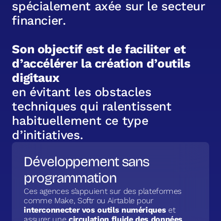
s
p
é
c
i
a
l
e
m
e
n
t
a
x
é
e
s
u
r
l
e
s
e
c
t
e
u
r
f
i
n
a
n
c
i
e
r
.
S
o
n
o
b
j
e
c
t
i
f
e
s
t
d
e
f
a
c
i
l
i
t
e
r
e
t
d
’
a
c
c
é
l
é
r
e
r
l
a
c
r
é
a
t
i
o
n
d
’
o
u
t
i
l
s
d
i
g
i
t
a
u
x
e
n
é
v
i
t
a
n
t
l
e
s
o
b
s
t
a
c
l
e
s
t
e
c
h
n
i
q
u
e
s
q
u
i
r
a
l
e
n
t
i
s
s
e
n
t
h
a
b
i
t
u
e
l
l
e
m
e
n
t
c
e
t
y
p
e
d
’
i
n
i
t
i
a
t
i
v
e
s
.
Développement sans
programmation
Ces agences s’appuient sur des plateformes
comme Make, Softr ou Airtable pour
interconnecter vos outils numériques
et
assurer une
circulation fluide des données