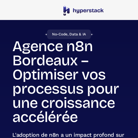
No-Code, Data & IA
Agence n8n
Bordeaux –
Optimiser vos
processus pour
une croissance
accélérée
L'adoption de n8n a un impact profond sur