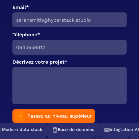
Email*
Téléphone*
Décrivez votre projet*
Passez au niveau supérieur
Modern data stack
Base de données
Intégration AP