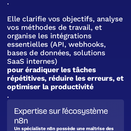
.
E
l
l
e
c
l
a
r
i
f
i
e
v
o
s
o
b
j
e
c
t
i
f
s
,
a
n
a
l
y
s
e
v
o
s
m
é
t
h
o
d
e
s
d
e
t
r
a
v
a
i
l
,
e
t
o
r
g
a
n
i
s
e
l
e
s
i
n
t
é
g
r
a
t
i
o
n
s
e
s
s
e
n
t
i
e
l
l
e
s
(
A
P
I
,
w
e
b
h
o
o
k
s
,
b
a
s
e
s
d
e
d
o
n
n
é
e
s
,
s
o
l
u
t
i
o
n
s
S
a
a
S
i
n
t
e
r
n
e
s
)
p
o
u
r
é
r
a
d
i
q
u
e
r
l
e
s
t
â
c
h
e
s
r
é
p
é
t
i
t
i
v
e
s
,
r
é
d
u
i
r
e
l
e
s
e
r
r
e
u
r
s
,
e
t
o
p
t
i
m
i
s
e
r
l
a
p
r
o
d
u
c
t
i
v
i
t
é
.
Expertise sur l’écosystème
n8n
Un spécialiste n8n possède une maîtrise des