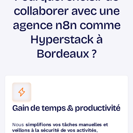
collaborer avec une
En règle générale,
le coût d'une solution simple
débute autour de 500 €
, tandis que des projets
de plus grande envergure peuvent exiger des
agence n8n comme
budgets plus conséquents.
Hyperstack à
Il est primordial de
planifier un rendez-vous
pour discuter de vos besoins particuliers et
Bordeaux ?
obtenir une estimation détaillée
.
Gain de temps & productivité
Nous
simplifions vos tâches manuelles et
veillons à la sécurité de vos activités
,