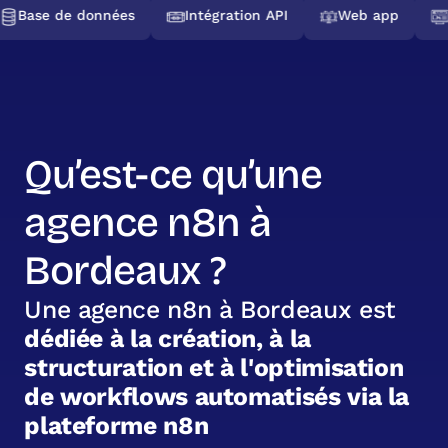
Base de données
Intégration API
Web app
Qu’est-ce qu’une
agence n8n à
Bordeaux ?
U
n
e
a
g
e
n
c
e
n
8
n
à
B
o
r
d
e
a
u
x
e
s
t
d
é
d
i
é
e
à
l
a
c
r
é
a
t
i
o
n
,
à
l
a
s
t
r
u
c
t
u
r
a
t
i
o
n
e
t
à
l
'
o
p
t
i
m
i
s
a
t
i
o
n
d
e
w
o
r
k
f
l
o
w
s
a
u
t
o
m
a
t
i
s
é
s
v
i
a
l
a
p
l
a
t
e
f
o
r
m
e
n
8
n