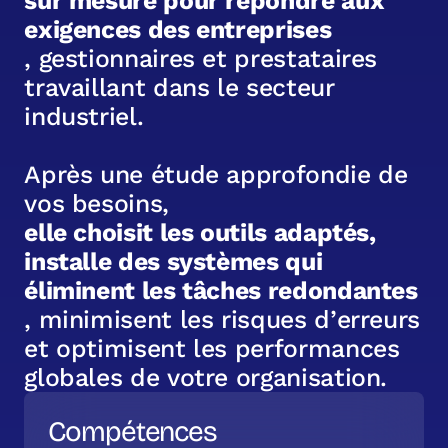
s
u
r
m
e
s
u
r
e
p
o
u
r
r
é
p
o
n
d
r
e
a
u
x
e
x
i
g
e
n
c
e
s
d
e
s
e
n
t
r
e
p
r
i
s
e
s
,
g
e
s
t
i
o
n
n
a
i
r
e
s
e
t
p
r
e
s
t
a
t
a
i
r
e
s
t
r
a
v
a
i
l
l
a
n
t
d
a
n
s
l
e
s
e
c
t
e
u
r
i
n
d
u
s
t
r
i
e
l
.
A
p
r
è
s
u
n
e
é
t
u
d
e
a
p
p
r
o
f
o
n
d
i
e
d
e
v
o
s
b
e
s
o
i
n
s
,
e
l
l
e
c
h
o
i
s
i
t
l
e
s
o
u
t
i
l
s
a
d
a
p
t
é
s
,
i
n
s
t
a
l
l
e
d
e
s
s
y
s
t
è
m
e
s
q
u
i
é
l
i
m
i
n
e
n
t
l
e
s
t
â
c
h
e
s
r
e
d
o
n
d
a
n
t
e
s
,
m
i
n
i
m
i
s
e
n
t
l
e
s
r
i
s
q
u
e
s
d
’
e
r
r
e
u
r
s
e
t
o
p
t
i
m
i
s
e
n
t
l
e
s
p
e
r
f
o
r
m
a
n
c
e
s
g
l
o
b
a
l
e
s
d
e
v
o
t
r
e
o
r
g
a
n
i
s
a
t
i
o
n
.
Compétences