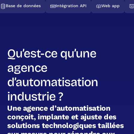
Base de données
Intégration API
Web app
Qu’est-ce qu’une
agence
d’automatisation
industrie ?
U
n
e
a
g
e
n
c
e
d
’
a
u
t
o
m
a
t
i
s
a
t
i
o
n
c
o
n
ç
o
i
t
,
i
m
p
l
a
n
t
e
e
t
a
j
u
s
t
e
d
e
s
s
o
l
u
t
i
o
n
s
t
e
c
h
n
o
l
o
g
i
q
u
e
s
t
a
i
l
l
é
e
s