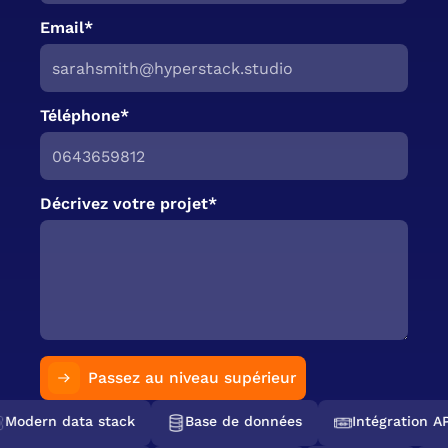
Email*
Téléphone*
Décrivez votre projet*
Passez au niveau supérieur
Modern data stack
Base de données
Intégration AP