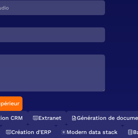
périeur
on CRM
Extranet
Génération de documen
s
Création d'ERP
Modern data stack