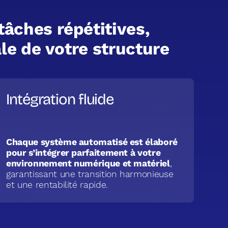
t
â
c
h
e
s
r
é
p
é
t
i
t
i
v
e
s
,
a
l
e
d
e
v
o
t
r
e
s
t
r
u
c
t
u
r
e
Intégration fluide
Chaque système automatisé est élaboré
pour s’intégrer parfaitement à votre
environnement numérique et matériel
,
garantissant une transition harmonieuse
et une rentabilité rapide.