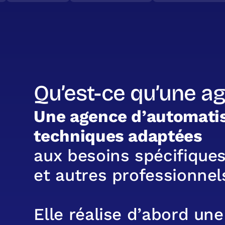
Qu’est-ce qu’une a
U
n
e
a
g
e
n
c
e
d
’
a
u
t
o
m
a
t
i
t
e
c
h
n
i
q
u
e
s
a
d
a
p
t
é
e
s
a
u
x
b
e
s
o
i
n
s
s
p
é
c
i
f
i
q
u
e
e
t
a
u
t
r
e
s
p
r
o
f
e
s
s
i
o
n
n
e
l
E
l
l
e
r
é
a
l
i
s
e
d
’
a
b
o
r
d
u
n
e