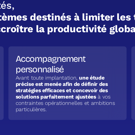
t
é
s
,
t
è
m
e
s
d
e
s
t
i
n
é
s
à
l
i
m
i
t
e
r
l
e
s
c
c
r
o
î
t
r
e
l
a
p
r
o
d
u
c
t
i
v
i
t
é
g
l
o
b
Accompagnement
personnalisé
Avant toute implantation,
une étude
précise est menée afin de définir des
stratégies efficaces et concevoir des
solutions parfaitement ajustées
à vos
contraintes opérationnelles et ambitions
particulières.