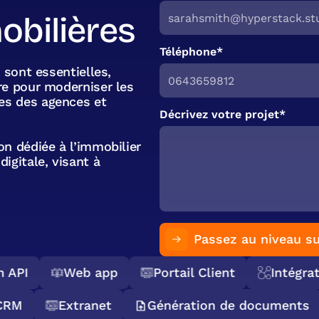
obilières
Téléphone*
 sont essentielles,
re pour moderniser les
es des agences et
Décrivez votre projet*
n dédiée à l’immobilier
igitale, visant à
Passez au niveau su
API
Web app
Portail Client
Intégrati
on CRM
Extranet
Génération de document