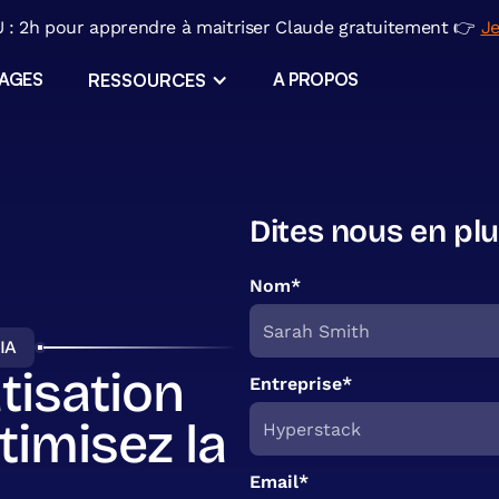
: 2h pour apprendre à maitriser Claude gratuitement 👉
Je
SAGES
A PROPOS
RESSOURCES
ERP sur mesure
Applications métiers
Dites nous en plu
ls
l
Nom*
Migration Excel
IA
isation
ir
Entreprise*
timisez la
Email*