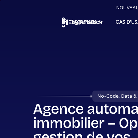
NOUVEAU 
CAS D'U
EXPERTISES
ERP & Applications métiers
ERP sur mesure No-Code, applications
métiers et migration Excel pour PME
Automatisation & Agents IA
Automatisez vos tâches répétitives et
déployez des agents IA intégrés à vos outi
Data & Pilotage opérationne
Centralisez, orchestrez et exploitez vos
données pour piloter votre activité
No-Code, Data & 
Transition IA & Conseil
Agence automat
Conseil, diagnostic et formation pour réuss
votre transition vers l'IA
immobilier – Op
gestion de vos