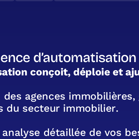
gence d’automatisation 
s
a
t
i
o
n
c
o
n
ç
o
i
t
,
d
é
p
l
o
i
e
e
t
a
j
s
d
e
s
a
g
e
n
c
e
s
i
m
m
o
b
i
l
i
è
r
e
s
,
s
d
u
s
e
c
t
e
u
r
i
m
m
o
b
i
l
i
e
r
.
a
n
a
l
y
s
e
d
é
t
a
i
l
l
é
e
d
e
v
o
s
b
e