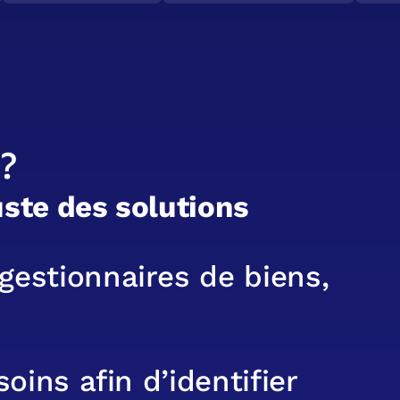
?
u
s
t
e
d
e
s
s
o
l
u
t
i
o
n
s
g
e
s
t
i
o
n
n
a
i
r
e
s
d
e
b
i
e
n
s
,
s
o
i
n
s
a
f
i
n
d
’
i
d
e
n
t
i
f
i
e
r