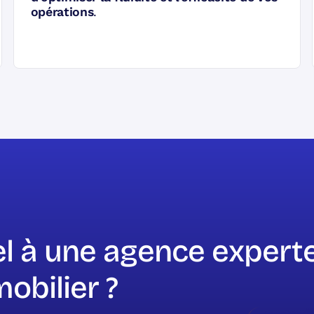
opérations
.
el à une agence expert
obilier ?