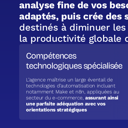
a
n
a
l
y
s
e
f
i
n
e
d
e
v
o
s
b
e
s
a
d
a
p
t
é
s
,
p
u
i
s
c
r
é
e
d
e
s
d
e
s
t
i
n
é
s
à
d
i
m
i
n
u
e
r
l
e
s
l
a
p
r
o
d
u
c
t
i
v
i
t
é
g
l
o
b
a
l
e
Compétences
technologiques spécialisée
L’agence maîtrise un large éventail de
technologies d’automatisation incluant
notamment Make et n8n, appliquées au
secteur du e-commerce,
assurant ainsi
une parfaite adéquation avec vos
orientations stratégiques