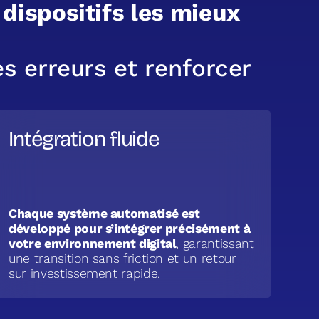
d
i
s
p
o
s
i
t
i
f
s
l
e
s
m
i
e
u
x
e
s
e
r
r
e
u
r
s
e
t
r
e
n
f
o
r
c
e
r
Intégration fluide
Chaque système automatisé est
développé pour s’intégrer précisément à
votre environnement digital
, garantissant
une transition sans friction et un retour
sur investissement rapide.