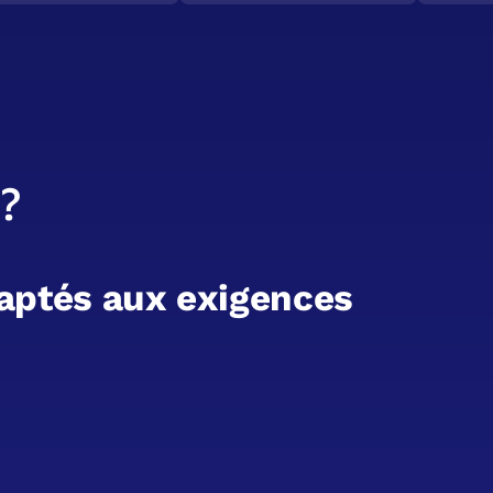
?
a
p
t
é
s
a
u
x
e
x
i
g
e
n
c
e
s