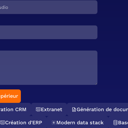
périeur
ation CRM
Extranet
Génération de docum
Création d'ERP
Modern data stack
Ba