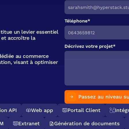
Téléphone*
itue un levier essentiel
et accroître la
Décrivez votre projet*
 dédiée au commerce
tion, visant à optimiser
Passez au niveau su
on API
Web app
Portail Client
Intégr
CRM
Extranet
Génération de documents