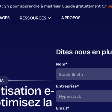
: 2h pour apprendre à maitriser Claude gratuitement 👉
Je
SAGES
A PROPOS
RESSOURCES
ERP sur mesure
Applications métiers
Dites nous en plu
ls
l
Nom*
Migration Excel
IA
ir
isation e-
Entreprise*
imisez la
Email*