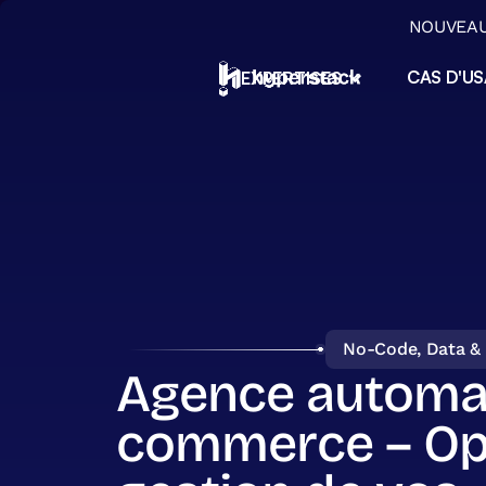
NOUVEAU 
CAS D'U
EXPERTISES
ERP & Applications métiers
ERP sur mesure No-Code, applications
métiers et migration Excel pour PME
Automatisation & Agents IA
Automatisez vos tâches répétitives et
déployez des agents IA intégrés à vos outi
Data & Pilotage opérationne
Centralisez, orchestrez et exploitez vos
données pour piloter votre activité
Transition IA & Conseil
No-Code, Data & 
Conseil, diagnostic et formation pour réuss
Agence automat
votre transition vers l'IA
commerce – Opt