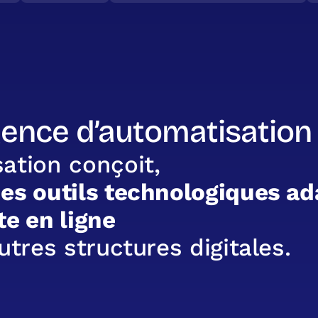
gence d’automatisation 
s
a
t
i
o
n
c
o
n
ç
o
i
t
,
d
e
s
o
u
t
i
l
s
t
e
c
h
n
o
l
o
g
i
q
u
e
s
a
d
t
e
e
n
l
i
g
n
e
u
t
r
e
s
s
t
r
u
c
t
u
r
e
s
d
i
g
i
t
a
l
e
s
.