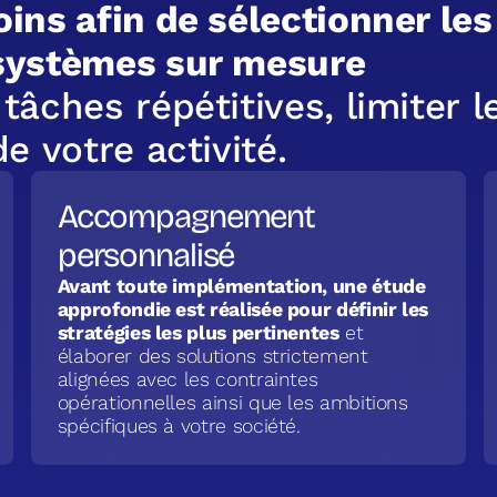
o
i
n
s
a
f
i
n
d
e
s
é
l
e
c
t
i
o
n
n
e
r
l
e
s
s
y
s
t
è
m
e
s
s
u
r
m
e
s
u
r
e
t
â
c
h
e
s
r
é
p
é
t
i
t
i
v
e
s
,
l
i
m
i
t
e
r
l
d
e
v
o
t
r
e
a
c
t
i
v
i
t
é
.
Accompagnement
personnalisé
Avant toute implémentation, une étude
approfondie est réalisée pour définir les
stratégies les plus pertinentes
et
élaborer des solutions strictement
alignées avec les contraintes
opérationnelles ainsi que les ambitions
spécifiques à votre société.