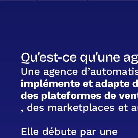
Qu’est-ce qu’une a
U
n
e
a
g
e
n
c
e
d
’
a
u
t
o
m
a
t
i
i
m
p
l
é
m
e
n
t
e
e
t
a
d
a
p
t
e
d
e
s
p
l
a
t
e
f
o
r
m
e
s
d
e
v
e
n
,
d
e
s
m
a
r
k
e
t
p
l
a
c
e
s
e
t
a
E
l
l
e
d
é
b
u
t
e
p
a
r
u
n
e