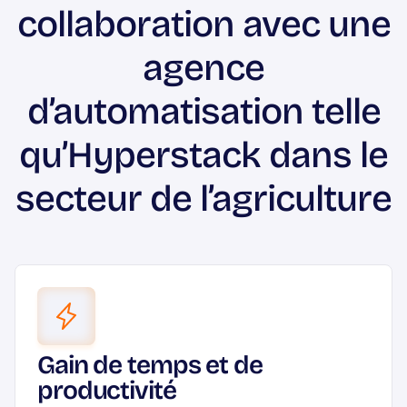
systèmes avancés
et très personnalisés.
collaboration avec une
agence
La prise d’un rendez-vous d’évaluation est
conseillée pour obtenir un devis adapté à vos
d’automatisation telle
besoins.
qu’Hyperstack dans le
secteur de l’agriculture
Gain de temps et de
productivité