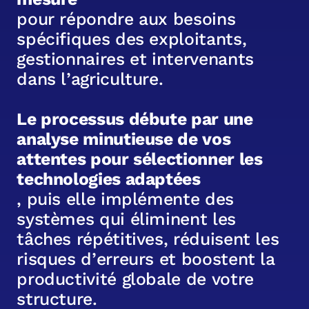
p
o
u
r
r
é
p
o
n
d
r
e
a
u
x
b
e
s
o
i
n
s
s
p
é
c
i
f
i
q
u
e
s
d
e
s
e
x
p
l
o
i
t
a
n
t
s
,
g
e
s
t
i
o
n
n
a
i
r
e
s
e
t
i
n
t
e
r
v
e
n
a
n
t
s
d
a
n
s
l
’
a
g
r
i
c
u
l
t
u
r
e
.
L
e
p
r
o
c
e
s
s
u
s
d
é
b
u
t
e
p
a
r
u
n
e
a
n
a
l
y
s
e
m
i
n
u
t
i
e
u
s
e
d
e
v
o
s
a
t
t
e
n
t
e
s
p
o
u
r
s
é
l
e
c
t
i
o
n
n
e
r
l
e
s
t
e
c
h
n
o
l
o
g
i
e
s
a
d
a
p
t
é
e
s
,
p
u
i
s
e
l
l
e
i
m
p
l
é
m
e
n
t
e
d
e
s
s
y
s
t
è
m
e
s
q
u
i
é
l
i
m
i
n
e
n
t
l
e
s
t
â
c
h
e
s
r
é
p
é
t
i
t
i
v
e
s
,
r
é
d
u
i
s
e
n
t
l
e
s
r
i
s
q
u
e
s
d
’
e
r
r
e
u
r
s
e
t
b
o
o
s
t
e
n
t
l
a
p
r
o
d
u
c
t
i
v
i
t
é
g
l
o
b
a
l
e
d
e
v
o
t
r
e
s
t
r
u
c
t
u
r
e
.